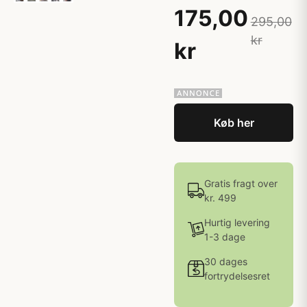
175,00
295,00
kr
kr
Køb her
Gratis fragt over
kr. 499
Hurtig levering
1-3 dage
30 dages
fortrydelsesret