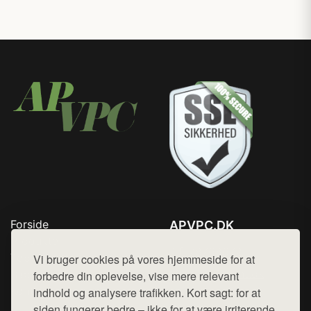
Forside
APVPC.DK
Produkter
Tlf. 78768672
Top Rabatter
Vi bruger cookies på vores hjemmeside for at
Mail:
hej@want.dk
Blog
forbedre din oplevelse, vise mere relevant
Kontakt
indhold og analysere trafikken. Kort sagt: for at
Cookie- og privatlivspolitik
siden fungerer bedre – ikke for at være irriterende.