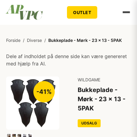
OUTLET
Forside
/
Diverse
/
Bukkeplade - Mørk - 23 x 13 - 5PAK
Dele af indholdet på denne side kan være genereret
med hjælp fra AI.
WILDGAME
Bukkeplade -
-41%
Mørk - 23 x 13 -
5PAK
UDSALG