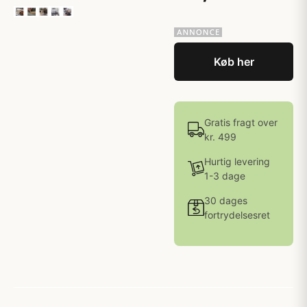
Køb her
Gratis fragt over
kr. 499
Hurtig levering
1-3 dage
30 dages
fortrydelsesret