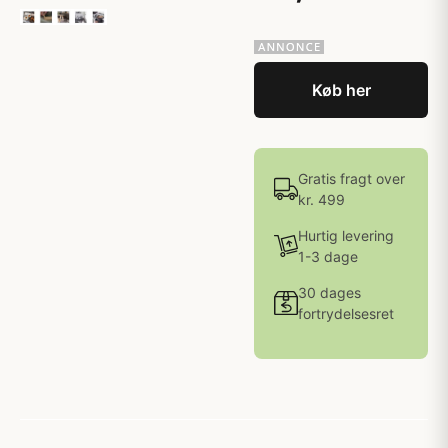
Køb her
Gratis fragt over
kr. 499
Hurtig levering
1-3 dage
30 dages
fortrydelsesret