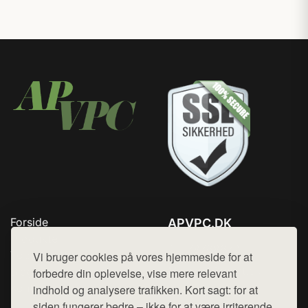
Forside
APVPC.DK
Produkter
Tlf. 78768672
Top Rabatter
Vi bruger cookies på vores hjemmeside for at
Mail:
hej@want.dk
Blog
forbedre din oplevelse, vise mere relevant
Kontakt
indhold og analysere trafikken. Kort sagt: for at
Cookie- og privatlivspolitik
siden fungerer bedre – ikke for at være irriterende.