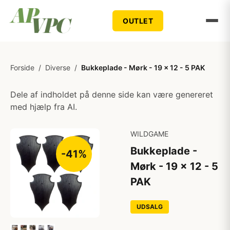
OUTLET
Forside
/
Diverse
/
Bukkeplade - Mørk - 19 x 12 - 5 PAK
Dele af indholdet på denne side kan være genereret
med hjælp fra AI.
WILDGAME
Bukkeplade -
-41%
Mørk - 19 x 12 - 5
PAK
UDSALG