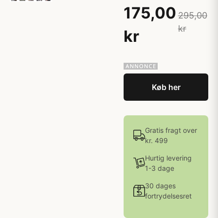
175,00
295,00
kr
kr
Køb her
Gratis fragt over
kr. 499
Hurtig levering
1-3 dage
30 dages
fortrydelsesret