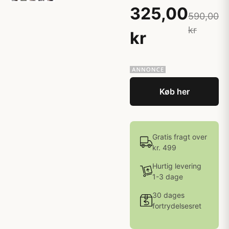
325,00
590,00
kr
kr
Køb her
Gratis fragt over
kr. 499
Hurtig levering
1-3 dage
30 dages
fortrydelsesret