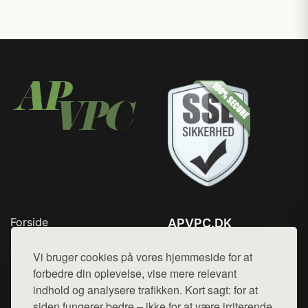
Forside
APVPC.DK
Produkter
Tlf. 78768672
Top Rabatter
Vi bruger cookies på vores hjemmeside for at
Mail:
hej@want.dk
Blog
forbedre din oplevelse, vise mere relevant
Kontakt
indhold og analysere trafikken. Kort sagt: for at
Cookie- og privatlivspolitik
siden fungerer bedre – ikke for at være irriterende.