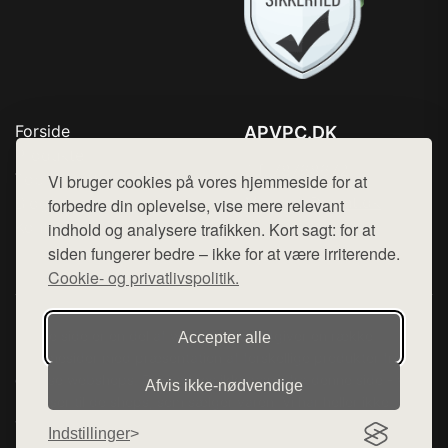
Forside
APVPC.DK
Produkter
Tlf. 78768672
Top Rabatter
Vi bruger cookies på vores hjemmeside for at
Mail:
hej@want.dk
Blog
forbedre din oplevelse, vise mere relevant
Kontakt
indhold og analysere trafikken. Kort sagt: for at
Cookie- og privatlivspolitik
siden fungerer bedre – ikke for at være irriterende.
Cookie- og privatlivspolitik.
Denne side er en del af want.dk, der udgiver en række
Accepter alle
hjemmesider med præsentation af forskellige produkter fra
diverse webshops. Der sælges ikke varer fra denne side - vi
Afvis ikke‑nødvendige
henviser til de shops, som sælger varen. Vi har heller ikke
varerne på lager.
Indstillinger