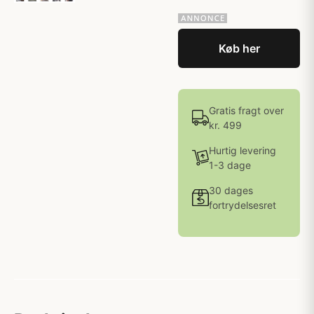
Køb her
Gratis fragt over
kr. 499
Hurtig levering
1-3 dage
30 dages
fortrydelsesret