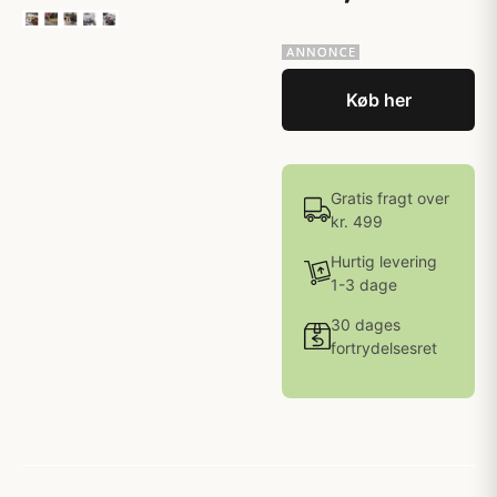
Køb her
Gratis fragt over
kr. 499
Hurtig levering
1-3 dage
30 dages
fortrydelsesret