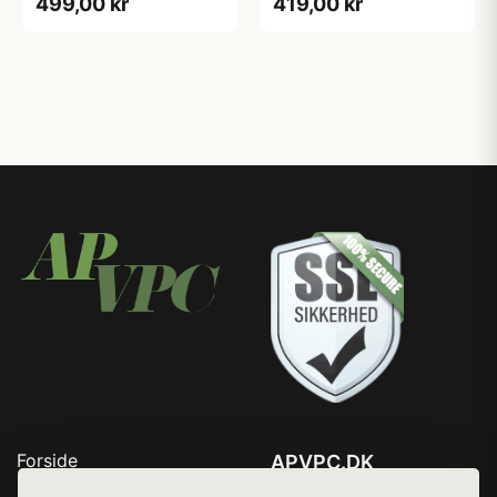
499,00 kr
419,00 kr
Forside
APVPC.DK
Produkter