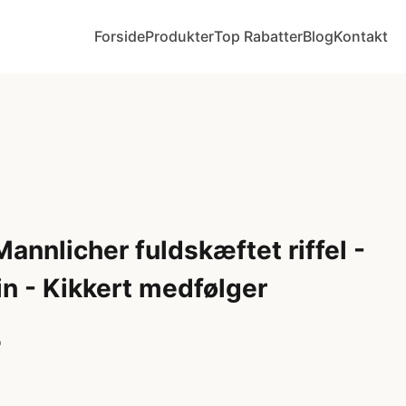
Forside
Produkter
Top Rabatter
Blog
Kontakt
Mannlicher fuldskæftet riffel -
in - Kikkert medfølger
r