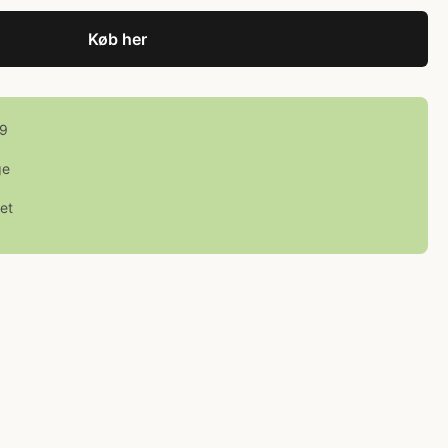
Køb her
99
ge
et