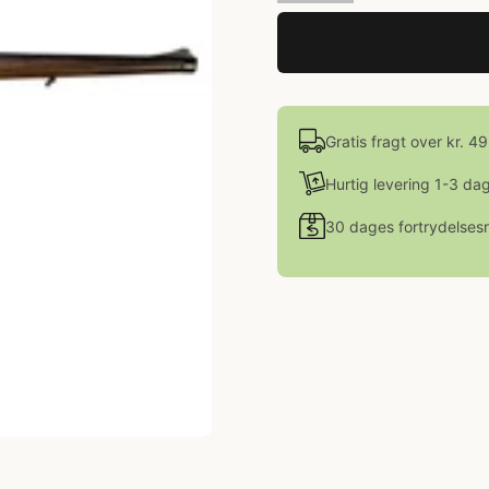
Gratis fragt over kr. 4
Hurtig levering 1-3 da
30 dages fortrydelsesr