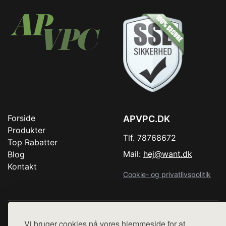
Forside
APVPC.DK
Produkter
Tlf. 78768672
Top Rabatter
Mail:
hej@want.dk
Blog
Kontakt
Cookie- og privatlivspolitik
Denne side er en del af want.dk, der udgiver en række
Vi bruger cookies på vores hjemmeside for at