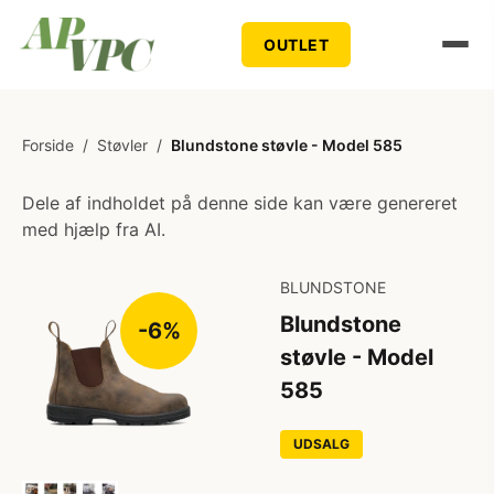
OUTLET
Forside
/
Støvler
/
Blundstone støvle - Model 585
Dele af indholdet på denne side kan være genereret
med hjælp fra AI.
BLUNDSTONE
Blundstone
-6%
støvle - Model
585
UDSALG