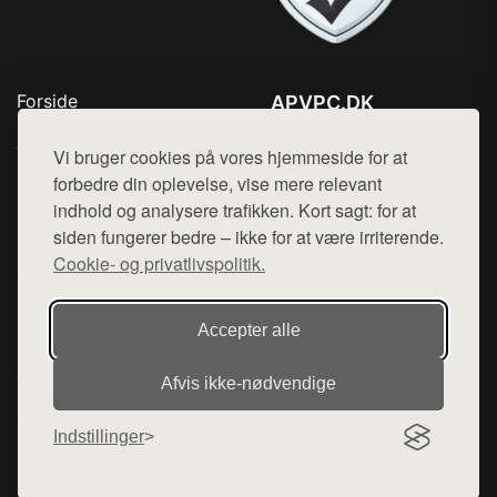
Forside
APVPC.DK
Produkter
Tlf. 78768672
Top Rabatter
Vi bruger cookies på vores hjemmeside for at
Mail:
hej@want.dk
Blog
forbedre din oplevelse, vise mere relevant
Kontakt
indhold og analysere trafikken. Kort sagt: for at
Cookie- og privatlivspolitik
siden fungerer bedre – ikke for at være irriterende.
Cookie- og privatlivspolitik.
Denne side er en del af want.dk, der udgiver en række
Accepter alle
hjemmesider med præsentation af forskellige produkter fra
diverse webshops. Der sælges ikke varer fra denne side - vi
Afvis ikke‑nødvendige
henviser til de shops, som sælger varen. Vi har heller ikke
varerne på lager.
Indstillinger
© 2026 apvpc.dk. Alle rettigheder forbeholdes.