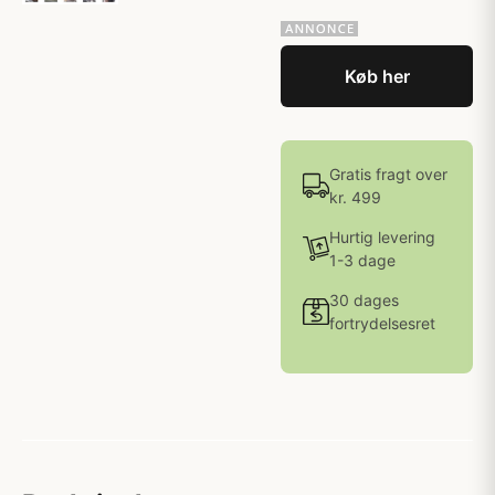
Køb her
Gratis fragt over
kr. 499
Hurtig levering
1-3 dage
30 dages
fortrydelsesret