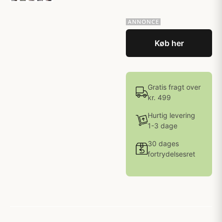
Køb her
Gratis fragt over
kr. 499
Hurtig levering
1-3 dage
30 dages
fortrydelsesret