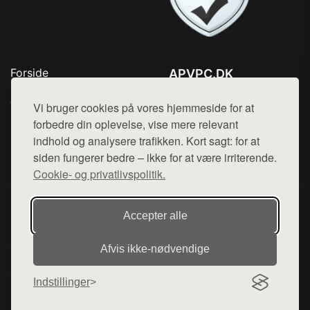
Forside
APVPC.DK
Produkter
Tlf. 78768672
Top Rabatter
Vi bruger cookies på vores hjemmeside for at
Mail:
hej@want.dk
Blog
forbedre din oplevelse, vise mere relevant
Kontakt
indhold og analysere trafikken. Kort sagt: for at
Cookie- og privatlivspolitik
siden fungerer bedre – ikke for at være irriterende.
Cookie- og privatlivspolitik.
Denne side er en del af want.dk, der udgiver en række
Accepter alle
hjemmesider med præsentation af forskellige produkter fra
diverse webshops. Der sælges ikke varer fra denne side - vi
Afvis ikke‑nødvendige
henviser til de shops, som sælger varen. Vi har heller ikke
varerne på lager.
Indstillinger
© 2026 apvpc.dk. Alle rettigheder forbeholdes.