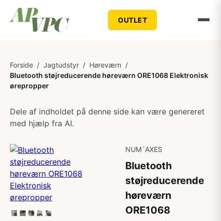
OUTLET
Forside
/
Jagtudstyr
/
Høreværn
/
Bluetooth støjreducerende høreværn ORE1068 Elektronisk
ørepropper
Dele af indholdet på denne side kan være genereret
med hjælp fra AI.
NUM´AXES
Bluetooth
støjreducerende
høreværn
ORE1068