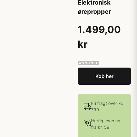
Elektronisk
ørepropper
1.499,00
kr
Køb her
Fri fragt over kr.
799
Hurtig levering
fra kr. 59