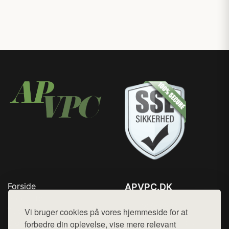
Forside
APVPC.DK
Produkter
Tlf. 78768672
Top Rabatter
Vi bruger cookies på vores hjemmeside for at
Mail:
hej@want.dk
Blog
forbedre din oplevelse, vise mere relevant