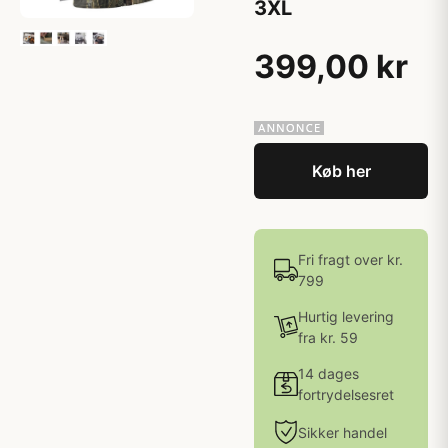
3XL
399,00 kr
Køb her
Fri fragt over kr.
799
Hurtig levering
fra kr. 59
14 dages
fortrydelsesret
Sikker handel