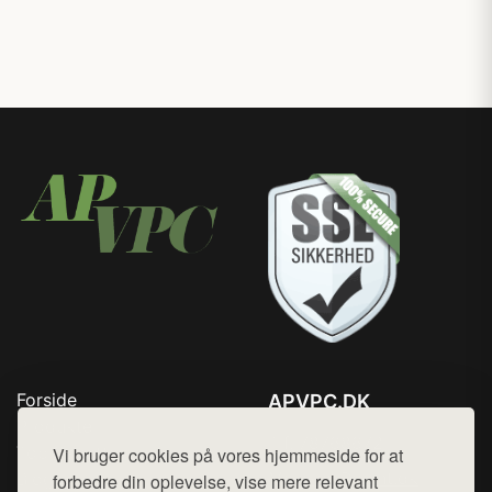
Forside
APVPC.DK
Produkter
Tlf. 78768672
Top Rabatter
Vi bruger cookies på vores hjemmeside for at
Mail:
hej@want.dk
Blog
forbedre din oplevelse, vise mere relevant