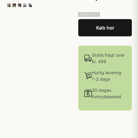
Køb her
Gratis fragt over
kr. 499
Hurtig levering
1-3 dage
30 dages
fortrydelsesret