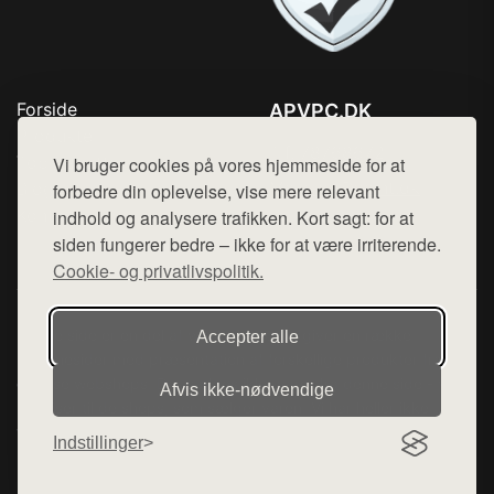
Forside
APVPC.DK
Produkter
Tlf. 78768672
Top Rabatter
Vi bruger cookies på vores hjemmeside for at
Mail:
hej@want.dk
Blog
forbedre din oplevelse, vise mere relevant
Kontakt
indhold og analysere trafikken. Kort sagt: for at
Cookie- og privatlivspolitik
siden fungerer bedre – ikke for at være irriterende.
Cookie- og privatlivspolitik.
Denne side er en del af want.dk, der udgiver en række
Accepter alle
hjemmesider med præsentation af forskellige produkter fra
diverse webshops. Der sælges ikke varer fra denne side - vi
Afvis ikke‑nødvendige
henviser til de shops, som sælger varen. Vi har heller ikke
varerne på lager.
Indstillinger
© 2026 apvpc.dk. Alle rettigheder forbeholdes.