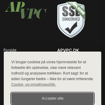
Forside
APVPC.DK
Produkter
Tlf. 78768672
Top Rabatter
Vi bruger cookies på vores hjemmeside for at
Mail:
hej@want.dk
Blog
forbedre din oplevelse, vise mere relevant
Kontakt
indhold og analysere trafikken. Kort sagt: for at
Cookie- og privatlivspolitik
siden fungerer bedre – ikke for at være irriterende.
Cookie- og privatlivspolitik.
Denne side er en del af want.dk, der udgiver en række
Accepter alle
hjemmesider med præsentation af forskellige produkter fra