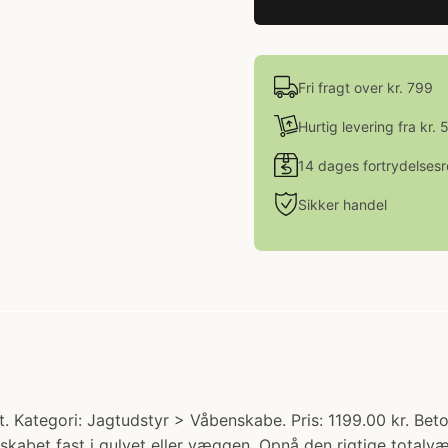
Fri fragt over kr. 799
Hurtig levering fra kr. 
14 dages fortrydelsesr
Sikker handel
. Kategori: Jagtudstyr > Våbenskabe. Pris: 1199.00 kr. Beton
abet fast i gulvet eller væggen. Opnå den rigtige totalvægt