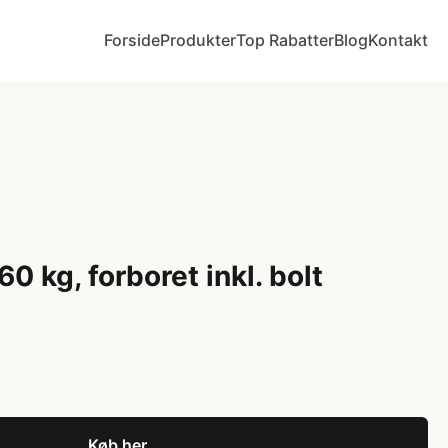
Forside
Produkter
Top Rabatter
Blog
Kontakt
0 kg, forboret inkl. bolt
Køb her