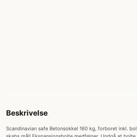
Beskrivelse
Scandinavian safe Betonsokkel 160 kg, forboret inkl. bolt
skabs mål! Ekspansionsbolte medfølger. Undgå at bolte sk