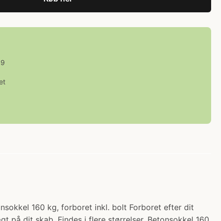
59
et
sokkel 160 kg, forboret inkl. bolt Forboret efter dit
 på dit skab. Findes i flere størrelser. Betonsokkel 160