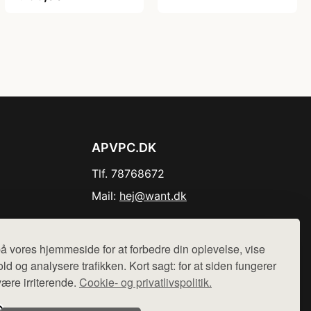
APVPC.DK
Tlf. 78768672
Mail:
hej@want.dk
Cookie- og privatlivspolitik
å vores hjemmeside for at forbedre din oplevelse, vise
ld og analysere trafikken. Kort sagt: for at siden fungerer
være irriterende.
Cookie- og privatlivspolitik.
r sælges ikke varer fra denne side - vi henviser til de shops,