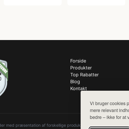
Forside
Produkter
Top Rabatter
Blog
Kontakt
Vi bruger cookies p
mere relevant indho
bedre – ikke for at 
r med præsentation af forskellige produkter fra diverse webshops. De