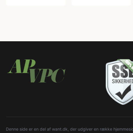
Denne side er en del af want.dk, der udgiver en række hjemmeside