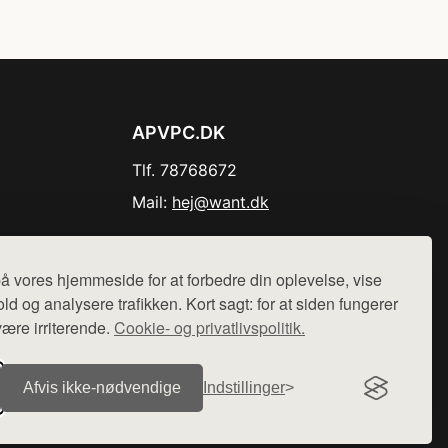
APVPC.DK
Tlf. 78768672
Mail:
hej@want.dk
Cookie- og privatlivspolitik
å vores hjemmeside for at forbedre din oplevelse, vise
ld og analysere trafikken. Kort sagt: for at siden fungerer
være irriterende.
Cookie- og privatlivspolitik.
r sælges ikke varer fra denne side - vi henviser til de shops,
Afvis ikke‑nødvendige
Indstillinger