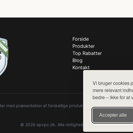
Forside
Produkter
Top Rabatter
Blog
Kontakt
Vi bruger cookies p
mere relevant indho
bedre – ikke for at 
r med præsentation af forskellige produkter fra diverse webshops. De
Accepter alle
© 2026 apvpc.dk. Alle rettigheder forbeholdes.