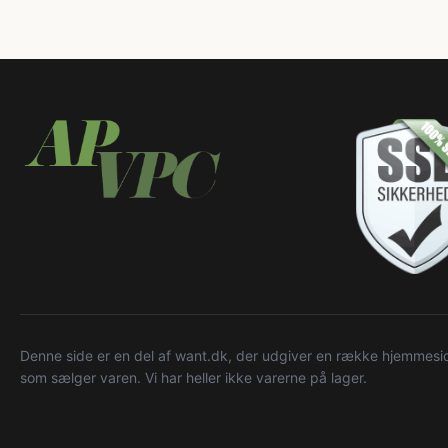
Denne side er en del af want.dk, der udgiver en række hjemmeside
som sælger varen. Vi har heller ikke varerne på lager.