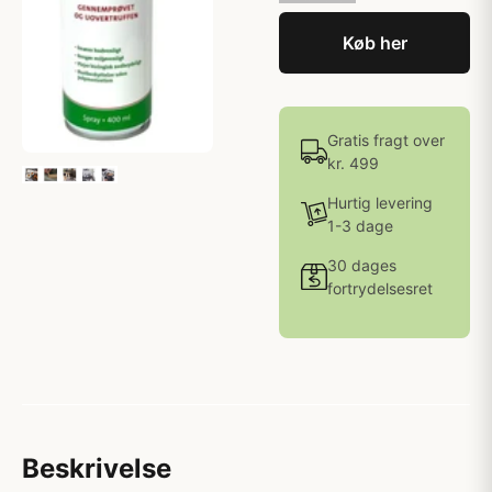
Køb her
Gratis fragt over
kr. 499
Hurtig levering
1-3 dage
30 dages
fortrydelsesret
Beskrivelse