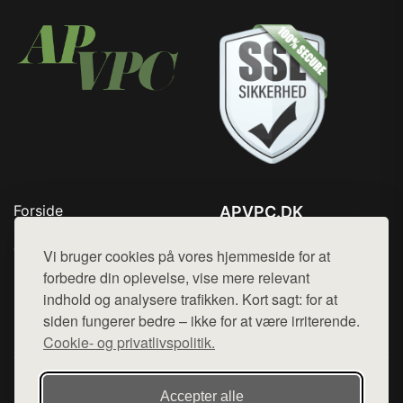
Forside
APVPC.DK
Produkter
Tlf. 78768672
Top Rabatter
Vi bruger cookies på vores hjemmeside for at
Mail:
hej@want.dk
Blog
forbedre din oplevelse, vise mere relevant
Kontakt
indhold og analysere trafikken. Kort sagt: for at
Cookie- og privatlivspolitik
siden fungerer bedre – ikke for at være irriterende.
Cookie- og privatlivspolitik.
Denne side er en del af want.dk, der udgiver en række
Accepter alle