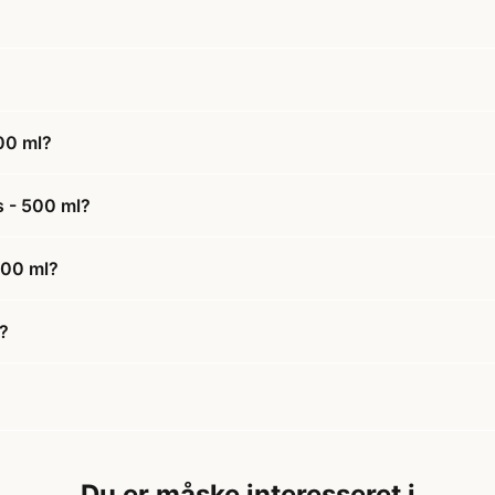
00 ml?
s - 500 ml?
500 ml?
l?
Du er måske interesseret i