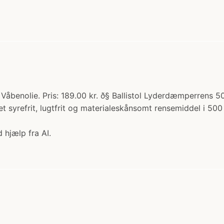
 Våbenolie. Pris: 189.00 kr. ð§ Ballistol Lyderdæmperrens 
yrefrit, lugtfrit og materialeskånsomt rensemiddel i 500 m
 hjælp fra AI.