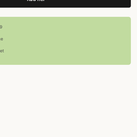
99
ge
et