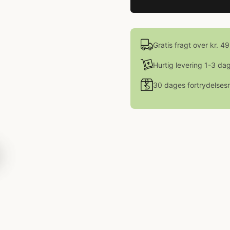
Gratis fragt over kr. 4
Hurtig levering 1-3 da
30 dages fortrydelsesr