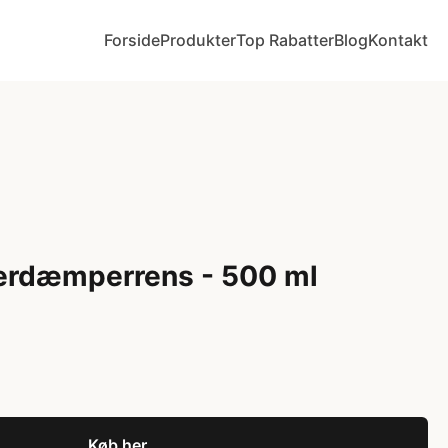
Forside
Produkter
Top Rabatter
Blog
Kontakt
yderdæmperrens - 500 ml
Køb her