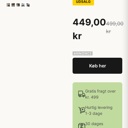
UDSALG
449,00
499,00
kr
kr
Køb her
Gratis fragt over
kr. 499
Hurtig levering
1-3 dage
30 dages