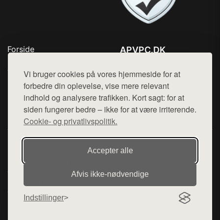
Forside
APVPC.DK
Produkter
Tlf. 78768672
Top Rabatter
Vi bruger cookies på vores hjemmeside for at
Mail:
hej@want.dk
Blog
forbedre din oplevelse, vise mere relevant
Kontakt
indhold og analysere trafikken. Kort sagt: for at
Cookie- og privatlivspolitik
siden fungerer bedre – ikke for at være irriterende.
Cookie- og privatlivspolitik.
Denne side er en del af want.dk, der udgiver en række
Accepter alle
hjemmesider med præsentation af forskellige produkter fra
diverse webshops. Der sælges ikke varer fra denne side - vi
Afvis ikke‑nødvendige
henviser til de shops, som sælger varen. Vi har heller ikke
varerne på lager.
Indstillinger
© 2026 apvpc.dk. Alle rettigheder forbeholdes.