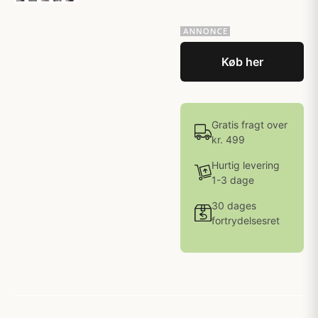
Køb her
Gratis fragt over
kr. 499
Hurtig levering
1-3 dage
30 dages
fortrydelsesret