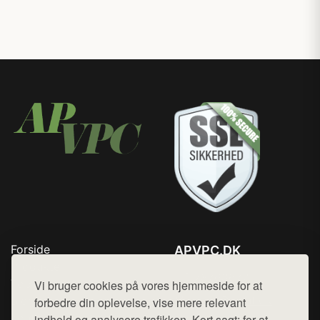
Forside
APVPC.DK
Produkter
Tlf. 78768672
Top Rabatter
Vi bruger cookies på vores hjemmeside for at
Mail:
hej@want.dk
Blog
forbedre din oplevelse, vise mere relevant
Kontakt
indhold og analysere trafikken. Kort sagt: for at