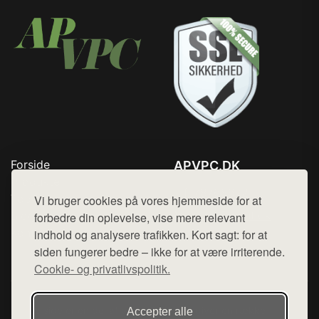
Forside
APVPC.DK
Produkter
Tlf. 78768672
Top Rabatter
Vi bruger cookies på vores hjemmeside for at
Mail:
hej@want.dk
Blog
forbedre din oplevelse, vise mere relevant
Kontakt
indhold og analysere trafikken. Kort sagt: for at
Cookie- og privatlivspolitik
siden fungerer bedre – ikke for at være irriterende.
Cookie- og privatlivspolitik.
Denne side er en del af want.dk, der udgiver en række
Accepter alle