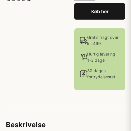
Køb her
Gratis fragt over
kr. 499
Hurtig levering
1-3 dage
30 dages
fortrydelsesret
Beskrivelse