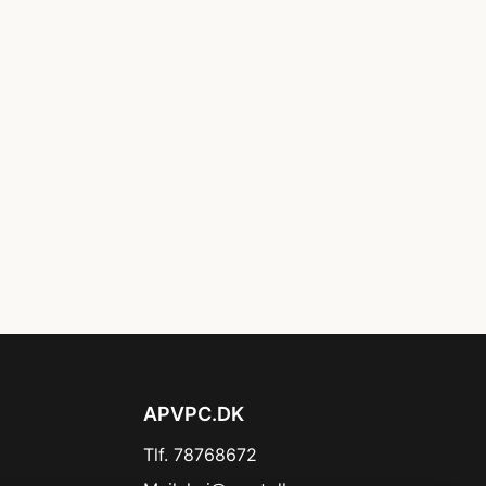
APVPC.DK
Tlf. 78768672