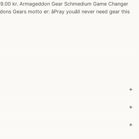
349.00 kr. Armageddon Gear Schmedium Game Changer
Gears motto er: âPray youâll never need gear this