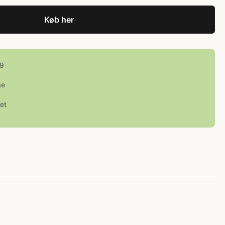
Køb her
99
ge
et