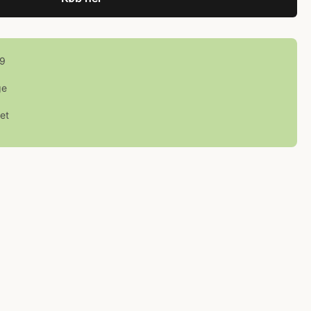
99
ge
et