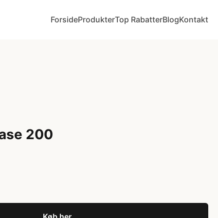
Forside
Produkter
Top Rabatter
Blog
Kontakt
ase 200
Køb her