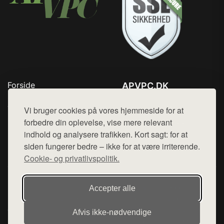
Forside
APVPC.DK
Produkter
Tlf. 78768672
Top Rabatter
Vi bruger cookies på vores hjemmeside for at
Mail:
hej@want.dk
Blog
forbedre din oplevelse, vise mere relevant
Kontakt
indhold og analysere trafikken. Kort sagt: for at
Cookie- og privatlivspolitik
siden fungerer bedre – ikke for at være irriterende.
Cookie- og privatlivspolitik.
Denne side er en del af want.dk, der udgiver en række
Accepter alle
hjemmesider med præsentation af forskellige produkter fra
diverse webshops. Der sælges ikke varer fra denne side - vi
Afvis ikke‑nødvendige
henviser til de shops, som sælger varen. Vi har heller ikke