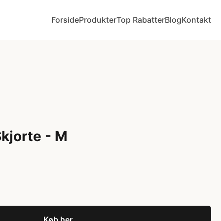
Forside
Produkter
Top Rabatter
Blog
Kontakt
kjorte - M
Køb her