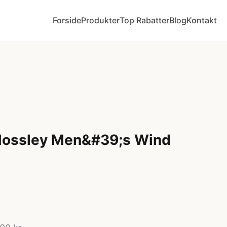
Forside
Produkter
Top Rabatter
Blog
Kontakt
 Mossley Men&#39;s Wind