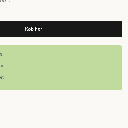
00 kr
Køb her
99
ge
et