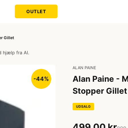
OUTLET
 Gillet
 hjælp fra AI.
ALAN PAINE
Alan Paine -
-44%
Stopper Gillet
UDSALG
499,00 kr