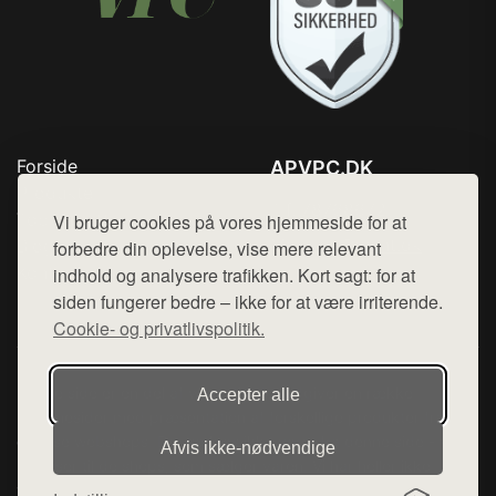
Forside
APVPC.DK
Produkter
Tlf. 78768672
Top Rabatter
Vi bruger cookies på vores hjemmeside for at
Mail:
hej@want.dk
Blog
forbedre din oplevelse, vise mere relevant
Kontakt
indhold og analysere trafikken. Kort sagt: for at
Cookie- og privatlivspolitik
siden fungerer bedre – ikke for at være irriterende.
Cookie- og privatlivspolitik.
Denne side er en del af want.dk, der udgiver en række
Accepter alle
hjemmesider med præsentation af forskellige produkter fra
diverse webshops. Der sælges ikke varer fra denne side - vi
Afvis ikke‑nødvendige
henviser til de shops, som sælger varen. Vi har heller ikke
varerne på lager.