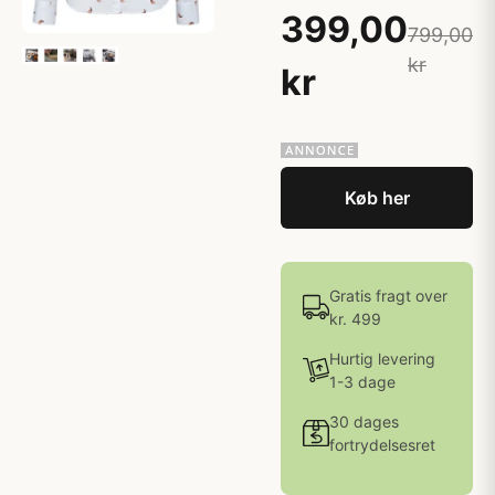
399,00
799,00
kr
kr
Køb her
Gratis fragt over
kr. 499
Hurtig levering
1-3 dage
30 dages
fortrydelsesret