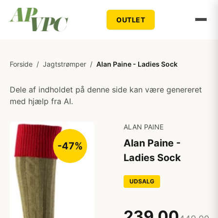
OUTLET
Forside
/
Jagtstrømper
/
Alan Paine - Ladies Sock
Dele af indholdet på denne side kan være genereret
med hjælp fra AI.
ALAN PAINE
Alan Paine -
-47%
Ladies Sock
UDSALG
239,00