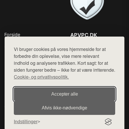
Forside
APVPC.DK
Produkter
Tlf. 78768672
Top Rabatter
Vi bruger cookies på vores hjemmeside for at
Mail:
hej@want.dk
Blog
forbedre din oplevelse, vise mere relevant
Kontakt
indhold og analysere trafikken. Kort sagt: for at
Cookie- og privatlivspolitik
siden fungerer bedre – ikke for at være irriterende.
Cookie- og privatlivspolitik.
Denne side er en del af want.dk, der udgiver en række
Accepter alle
hjemmesider med præsentation af forskellige produkter fra
diverse webshops. Der sælges ikke varer fra denne side - vi
Afvis ikke‑nødvendige
henviser til de shops, som sælger varen. Vi har heller ikke
varerne på lager.
Indstillinger