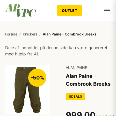
OUTLET
Forside
/
Knickers
/
Alan Paine - Combrook Breeks
Dele af indholdet på denne side kan være genereret
med hjælp fra AI.
ALAN PAINE
Alan Paine -
-50%
Combrook Breeks
UDSALG
999,00