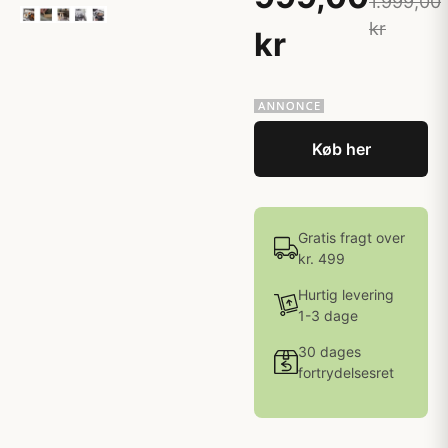
1.999,00
kr
kr
Køb her
Gratis fragt over
kr. 499
Hurtig levering
1-3 dage
30 dages
fortrydelsesret