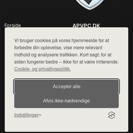
Forside
APVPC.DK
Produkter
Tlf. 78768672
Top Rabatter
Vi bruger cookies på vores hjemmeside for at
Mail:
hej@want.dk
Blog
forbedre din oplevelse, vise mere relevant
Kontakt
indhold og analysere trafikken. Kort sagt: for at
Cookie- og privatlivspolitik
siden fungerer bedre – ikke for at være irriterende.
Cookie- og privatlivspolitik.
Denne side er en del af want.dk, der udgiver en række
Accepter alle
hjemmesider med præsentation af forskellige produkter fra
diverse webshops. Der sælges ikke varer fra denne side - vi
Afvis ikke‑nødvendige
henviser til de shops, som sælger varen. Vi har heller ikke
varerne på lager.
Indstillinger
© 2026 apvpc.dk. Alle rettigheder forbeholdes.