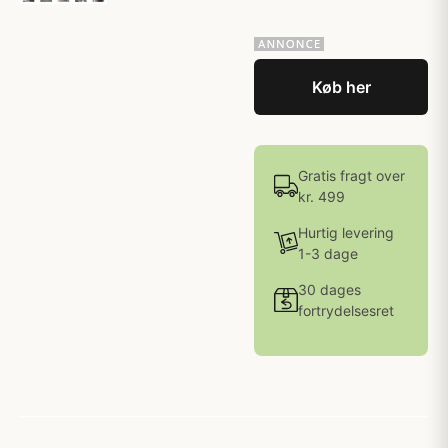
Køb her
Gratis fragt over
kr. 499
Hurtig levering
1-3 dage
30 dages
fortrydelsesret